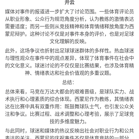
开云
媒体对事件的报道进一步扩大了讨论范围。一些体育评论员
从职业形象、公众行为规范角度分析，认为教练的激情表达
需要适度；而另一些则从竞技精神和体育情绪释放角度为西
蒙尼辩护。这种讨论不仅是对事件本身的评价，也是对足球
文化理解的反映。
此外，这场争议也折射出足球球迷群体的多样性。热血球迷
与理性观众在事件中的观点差异，体现了体育事件在社会中
的文化意义。球迷讨论的不仅仅是比赛结果，也涉及体育精
神、情绪表达和社会价值观的多重议题。
总结：
总体来看，马竞在万达大都会的艰难晋级，是球队实力、战
术执行和心理素质的综合体现。西蒙尼作为教练，其情绪表
达在比赛中具有双重作用：既鼓舞球队士气，也引发公众关
注和争议。比赛过程、战术调整和心理考验，展示了足球竞
技的多维度魅力。
与此同时，球迷和媒体的热议反映出社会对职业行为和公共
表达的关注。西蒙尼的庆祝事件不仅是体育竞技的一部分，