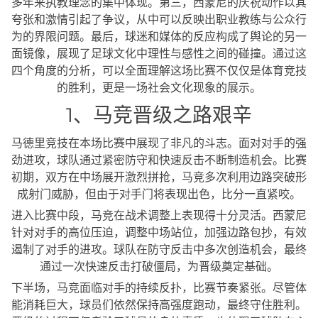
多年来执教理念的集中体现。第三，西蒙尼的庆祝动作以其
夸张和激情引起了争议，从中可以反映出职业教练与公众行
为的界限问题。最后，球迷和媒体的反应构成了舆论的另一
面镜像，展现了足球文化中理性与感性之间的碰撞。通过这
四个角度的分析，可以全面理解这场比赛不仅仅是体育竞技
的胜利，更是一场社会文化现象的展示。
1、马竞晋级之路艰辛
马德里竞技在本场比赛中展现了非凡的斗志。面对对手的强
劲进攻，球队通过紧密防守和快速反击不断制造机会。比赛
初期，双方在中场展开激烈拼抢，马竞多次利用边路突破形
成射门威胁，但由于对手门将表现出色，比分一直紧咬。
进入比赛中段，马竞在战术调整上表现得十分灵活。西蒙尼
针对对手的高位压迫，调整中场站位，加强边路包抄，有效
遏制了对手的进攻。球队在防守反击中多次创造机会，最终
通过一次快速反击打破僵局，为晋级奠定基础。
下半场，马竞面临对手的持续反扑，比赛节奏紧张。尽管体
能消耗巨大，球员们依然保持高强度跑动，最终守住胜利。