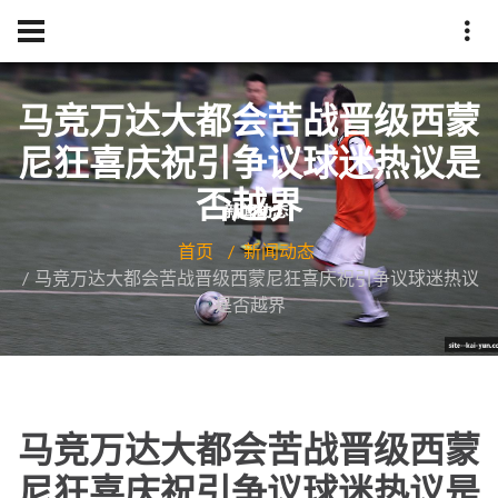
马竞万达大都会苦战晋级西蒙
尼狂喜庆祝引争议球迷热议是
否越界
首页
新闻动态
马竞万达大都会苦战晋级西蒙尼狂喜庆祝引争议球迷热议
是否越界
马竞万达大都会苦战晋级西蒙
尼狂喜庆祝引争议球迷热议是