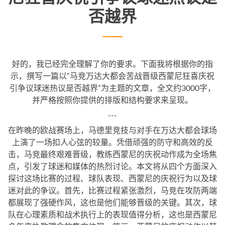
否越界
好的，我已经完全理解了你的要求。下面我将根据你的指
示，撰写一篇以“马竞万达大都会苦战晋级西蒙尼狂喜庆祝
引争议球迷热议是否越界”为主题的文章，全文约3000字，
并严格按照你提供的排版和结构要求来呈现。
---
在昨晚的欧战赛场上，马德里竞技与对手在万达大都会球场
上演了一场扣人心弦的较量。凭借顽强的防守和高效的反
击，马竞最终艰难晋级，教练西蒙尼的庆祝动作成为全场焦
点，引发了球迷和媒体的热烈讨论。本文将从四个方面深入
探讨这场比赛的过程、球队表现、西蒙尼的庆祝行为以及球
迷对此的争议。首先，比赛过程紧张激烈，马竞在攻防两端
都展现了强硬作风，这也是他们能够晋级的关键。其次，球
队在心理素质和战术执行上的表现值得分析，这也是西蒙尼