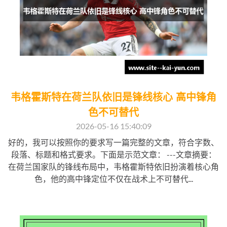
韦格霍斯特在荷兰队依旧是锋线核心 高中锋角
色不可替代
2026-05-16 15:40:09
好的，我可以按照你的要求写一篇完整的文章，符合字数、
段落、标题和格式要求。下面是示范文章： ---文章摘要：
在荷兰国家队的锋线布局中，韦格霍斯特依旧扮演着核心角
色，他的高中锋定位不仅在战术上不可替代...