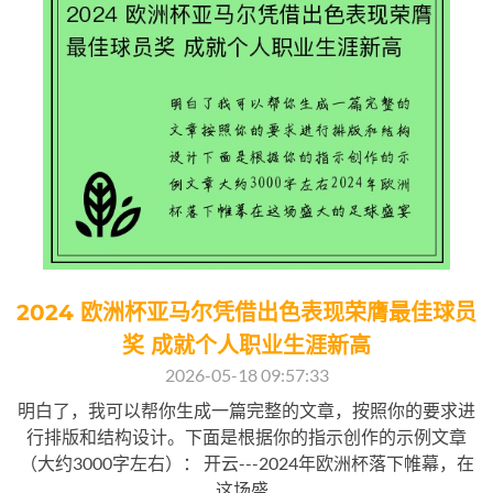
2024 欧洲杯亚马尔凭借出色表现荣膺最佳球员
奖 成就个人职业生涯新高
2026-05-18 09:57:33
明白了，我可以帮你生成一篇完整的文章，按照你的要求进
行排版和结构设计。下面是根据你的指示创作的示例文章
（大约3000字左右）： 开云---2024年欧洲杯落下帷幕，在
这场盛...