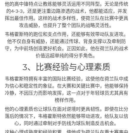
他的高中锋特点让教练能够灵活运用不同阵型。无论是传统
的4-3-3，还是更注重边路渗透的战术，他都能适应，并发
挥出最佳作用。这样的战术多样性，使荷兰队在比赛中更具
攻击威胁，也提升了整个团队的战略灵活性。
韦格霍斯特的跑位和支点作用，还能够有效带动队友进攻。
他不仅自身有威胁，还能通过传球、背身支撑以及牵制防
守，为中前场创造更好机会。正因如此，他在荷兰队的战术
价值远超单纯的得分手角色。
3、比赛经验与心理素质
韦格霍斯特拥有丰富的国际比赛经验，这使他在荷兰队中成
为信心和稳定性的象征。在大赛和关键比赛中，他能够保持
冷静，不因压力而影响发挥，这一点对于年轻球员尤其具有
榜样作用。
他的心理素质也让球队在面对逆境时更具韧性。即使在比分
落后的情况下，韦格霍斯特依然能够带动进攻，给队友以信
心，同时通过牵制对手防线为球队制造反击机会。
这种心理成熟度和经验积累，使他成为荷兰队在重大赛事中