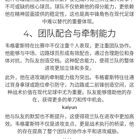
不可或缺的核心球员。球队不仅依赖他的得分能力，更依赖
他在精神层面提供的稳定性，这也是高中锋角色在现代足球
中难以替代的重要体现。
4、团队配合与牵制能力
韦格霍斯特在比赛中不仅注重个人表现，更注重团队协作。
他能够与中场、边路球员形成有效配合，通过合理跑位和身
体对抗，为队友创造空档。这种配合能力，使荷兰队的整体
进攻更加立体和多变。
此外，他在进攻端的牵制能力极为突出。韦格霍斯特往往通
过背身拿球或跑位牵引防守，为边路或二前锋创造空间，这
种战术价值在现代足球中尤为重要。队友能够借助他的存
在，获得更多的单刀和传中机会。
kaiyun
他与队友的默契也不断提升，这使得荷兰队在进攻中更加高
效。韦格霍斯特不仅是进攻支点，更是战术执行的桥梁，他
的存在提高了整个团队的协作水平和进攻威胁。