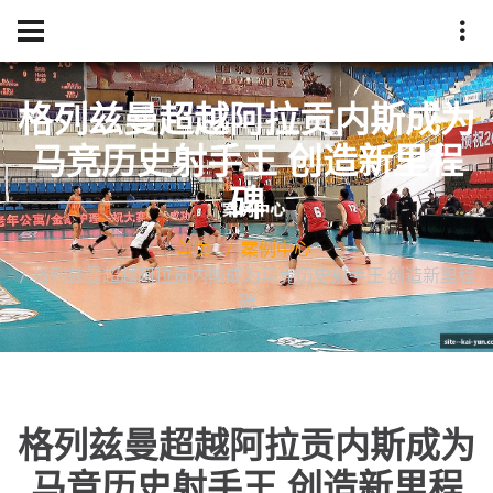
格列兹曼超越阿拉贡内斯成为
马竞历史射手王 创造新里程
碑
首页
案例中心
格列兹曼超越阿拉贡内斯成为马竞历史射手王 创造新里程
碑
格列兹曼超越阿拉贡内斯成为
马竞历史射手王 创造新里程