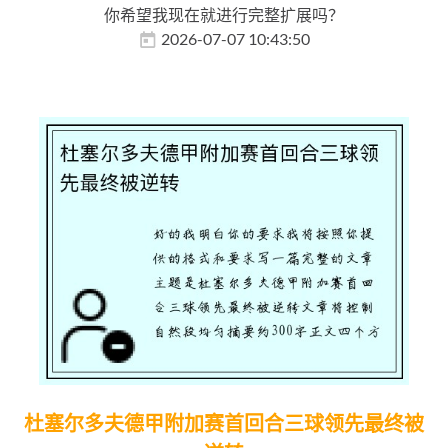
你希望我现在就进行完整扩展吗？
2026-07-07 10:43:50
杜塞尔多夫德甲附加赛首回合三球领先最终被