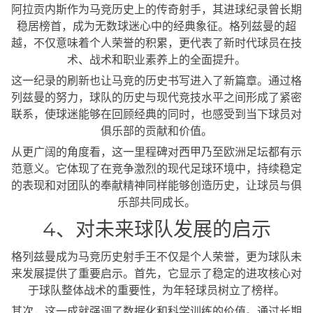
阿拉贡内斯作为马竞历史上的传奇射手，其进球纪录曾长期
稳居榜首，成为无数球迷心中的经典象征。格列兹曼的超
越，不仅意味着个人荣誉的积累，更代表了新时代球员在技
术、战术和职业素养上的全面提升。
这一纪录的刷新也让马竞的历史书写进入了新篇章。通过格
列兹曼的努力，球队的历史与现代竞技水平之间形成了紧密
联系，使球迷能够在回顾经典的同时，也感受到当下球员对
俱乐部的贡献和价值。
从更广阔的角度看，这一里程碑对西甲乃至欧洲足坛都有示
范意义。它体现了在竞争激烈的现代足球环境中，持续稳定
的表现和对团队的奉献精神同样能够创造历史，让球员与俱
乐部共同成长。
4、对未来球队发展的启示
格列兹曼成为马竞历史射手王不仅是个人荣誉，更为球队未
来发展提供了重要启示。首先，它显示了稳定的进攻核心对
于球队整体战术的重要性，为年轻球员树立了榜样。
其次，这一成就强调了数据化和科学训练的价值。通过长期