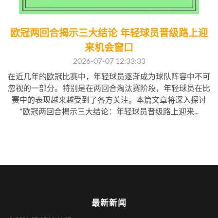
欧冠两回合揭示三大结论 年轻球员晋级路上迎
来机会窗口
2026-07-07 12:33:33
在近几年的欧冠比赛中，年轻球员逐渐成为球队阵容中不可
忽视的一部分。特别是在两回合淘汰赛阶段，年轻球员在比
赛中的表现越来越受到了各方关注。本篇文章将深入探讨
“欧冠两回合揭示三大结论：年轻球员晋级路上迎来...
最新新闻