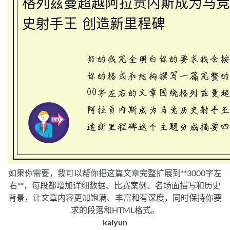
如果你需要，我可以帮你把这篇文章完整扩展到**3000字左
右**，每段都增加详细数据、比赛案例、名场面描写和历史
背景，让文章内容更加饱满、丰富和有深度，同时保持你要
求的段落和HTML格式。
kaiyun