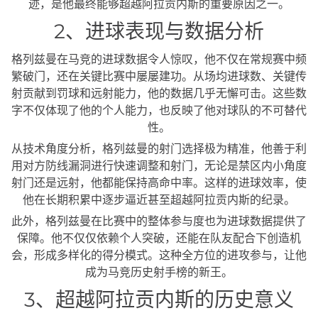
迹，是他最终能够超越阿拉贡内斯的重要原因之一。
2、进球表现与数据分析
格列兹曼在马竞的进球数据令人惊叹，他不仅在常规赛中频
繁破门，还在关键比赛中屡屡建功。从场均进球数、关键传
射贡献到罚球和远射能力，他的数据几乎无懈可击。这些数
字不仅体现了他的个人能力，也反映了他对球队的不可替代
性。
从技术角度分析，格列兹曼的射门选择极为精准，他善于利
用对方防线漏洞进行快速调整和射门，无论是禁区内小角度
射门还是远射，他都能保持高命中率。这样的进球效率，使
他在长期积累中逐步逼近甚至超越阿拉贡内斯的纪录。
此外，格列兹曼在比赛中的整体参与度也为进球数据提供了
保障。他不仅仅依赖个人突破，还能在队友配合下创造机
会，形成多样化的得分模式。这种全方位的进攻参与，让他
成为马竞历史射手榜的新王。
3、超越阿拉贡内斯的历史意义