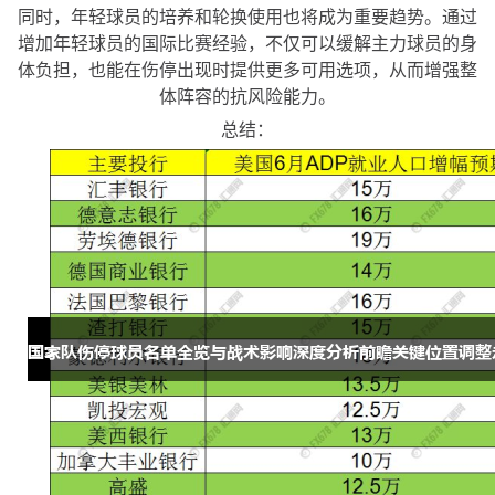
同时，年轻球员的培养和轮换使用也将成为重要趋势。通过
增加年轻球员的国际比赛经验，不仅可以缓解主力球员的身
体负担，也能在伤停出现时提供更多可用选项，从而增强整
体阵容的抗风险能力。
总结：