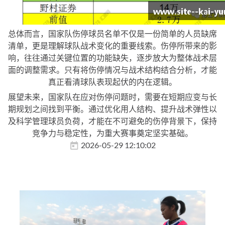
总体而言，国家队伤停球员名单不仅是一份简单的人员缺席
清单，更是理解球队战术变化的重要线索。伤停所带来的影
响，往往通过关键位置的功能缺失，逐步放大为整体战术层
面的调整需求。只有将伤停情况与战术结构结合分析，才能
真正看清球队表现起伏的内在逻辑。
展望未来，国家队在应对伤停问题时，需要在短期应变与长
期规划之间找到平衡。通过优化用人结构、提升战术弹性以
及科学管理球员负荷，才能在不可避免的伤停背景下，保持
竞争力与稳定性，为重大赛事奠定坚实基础。
2026-05-29 12:10:02