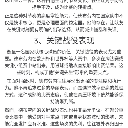
送出致命一传。这种由他主导的节奏变化，往往让对手防线
措手不及，成为比赛的转折点。
正是这种对节奏的高度掌控能力，使德布劳内在国家队中不
仅是技术核心，更是心理层面的稳定器。他的存在，让队友
在关键时刻拥有明确的出球选择，从而减少慌乱和失误。
3、关键战役表现
衡量一名国家队核心球员的价值，关键战役的表现尤为重
要。德布劳内在欧洲杯和世界杯等大赛中，多次在淘汰赛或
关键小组赛中站出来，用进球或助攻直接影响比赛结果。这
些时刻，构成了他“关键先生”形象的重要支点。
在面对强敌时，德布劳内往往展现出更强的专注度和执行
力。他不再追求过多的华丽表现，而是选择效率更高的处理
方式。这种成熟的比赛态度，使他在高压环境下依然能够保
持清晰判断。
然而，德布劳内的关键战役表现也并非毫无争议。在部分重
要比赛中，他受到对手重点盯防或自身状态波动的影响，未
能完全发挥应有水准。这些场次的失利，往往被外界归因于