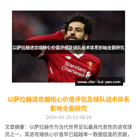
以萨拉赫进攻端核心价值评估及球队战术体系
影响全面研究
2026-05-25 11:58:24
文章摘要：以萨拉赫作为当代世界足坛最具代表性的进攻球
员之一，其进攻端核心价值早已超越单一数据层面的贡献，