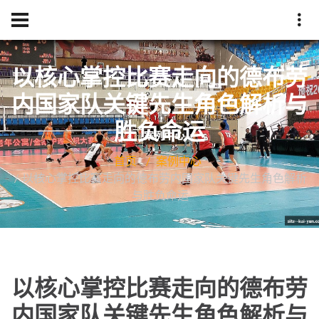
以核心掌控比赛走向的德布劳
内国家队关键先生角色解析与
胜负命运
首页
案例中心
以核心掌控比赛走向的德布劳内国家队关键先生角色解析
与胜负命运
以核心掌控比赛走向的德布劳
内国家队关键先生角色解析与