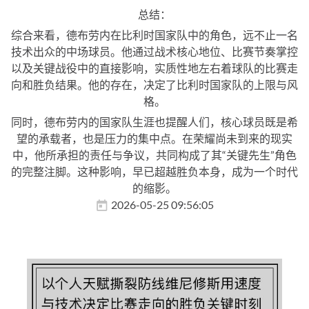
总结：
综合来看，德布劳内在比利时国家队中的角色，远不止一名
技术出众的中场球员。他通过战术核心地位、比赛节奏掌控
以及关键战役中的直接影响，实质性地左右着球队的比赛走
向和胜负结果。他的存在，决定了比利时国家队的上限与风
格。
同时，德布劳内的国家队生涯也提醒人们，核心球员既是希
望的承载者，也是压力的集中点。在荣耀尚未到来的现实
中，他所承担的责任与争议，共同构成了其“关键先生”角色
的完整注脚。这种影响，早已超越胜负本身，成为一个时代
的缩影。
2026-05-25 09:56:05