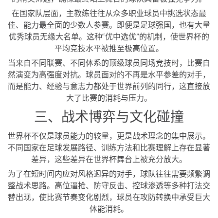
在国家队层面，主教练往往从众多职业球员中挑选状态最
佳、能力最全面的少数人参赛。即便是足球强国，也有大量
优秀球员无缘大名单。这种“优中选优”的机制，使世界杯的
平均竞技水平被推至极高位置。
当来自不同联赛、不同体系的顶级球员同场竞技时，比赛自
然演变为高强度对抗。球员面对的不再是水平参差的对手，
而是能力、经验与意志力都处于世界前列的同行，这直接放
大了比赛的消耗与压力。
三、战术博弈与文化碰撞
世界杯不仅是球员能力的较量，更是战术理念的集中展示。
不同国家在足球发展路径、训练方法和比赛理解上存在显著
差异，这些差异在世界杯舞台上被充分放大。
为了在短时间内应对风格迥异的对手，球队往往需要频繁调
整战术思路。高位逼抢、防守反击、控球渗透等多种打法交
替出现，使比赛节奏变化剧烈，球员在攻防转换中承受巨大
体能消耗。