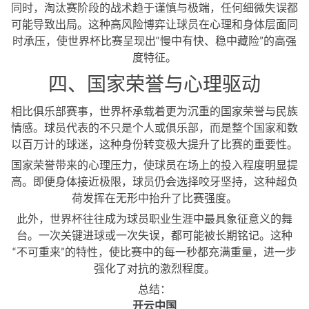
同时，淘汰赛阶段的战术趋于谨慎与极端，任何细微失误都
可能导致出局。这种高风险博弈让球员在心理和身体层面同
时承压，使世界杯比赛呈现出“慢中有快、稳中藏险”的高强
度特征。
四、国家荣誉与心理驱动
相比俱乐部赛事，世界杯承载着更为沉重的国家荣誉与民族
情感。球员代表的不只是个人或俱乐部，而是整个国家和数
以百万计的球迷，这种身份转变极大提升了比赛的重要性。
国家荣誉带来的心理压力，使球员在场上的投入程度明显提
高。即便身体接近极限，球员仍会选择咬牙坚持，这种超负
荷发挥在无形中抬升了比赛强度。
此外，世界杯往往成为球员职业生涯中最具象征意义的舞
台。一次关键进球或一次失误，都可能被长期铭记。这种
“不可重来”的特性，使比赛中的每一秒都充满重量，进一步
强化了对抗的激烈程度。
总结：
开云中国