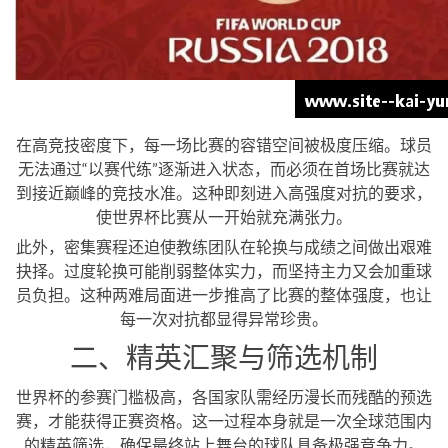
在高竞技密度下，每一场比赛的容错空间被极度压缩。球员
无法通过“以赛代练”逐渐进入状态，而必须在首场比赛就达
到接近巅峰的竞技水准。这种即刻进入高强度对抗的要求，
使世界杯比赛从一开始就充满张力。
此外，密集赛程还迫使教练团队在轮换与成绩之间做出艰难
抉择。过度轮换可能削弱整体实力，而坚持主力又会加重球
员负担。这种两难局面进一步推高了比赛的整体强度，也让
每一次对抗都显得异常珍贵。
二、精英汇聚与筛选机制
世界杯的参赛门槛极高，各国家队需经历漫长而残酷的预选
赛，才能获得正赛资格。这一过程本身就是一次全球范围内
的精英筛选，确保最终站上舞台的球队具备极强竞争力。