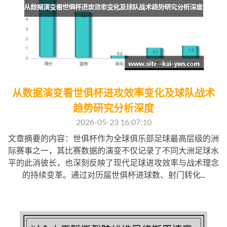
从数据演变看世俱杯进攻效率变化及球队战术
趋势研究分析深度
2026-05-23 16:07:10
文章摘要的内容：世俱杯作为全球俱乐部足球最高层级的洲
际赛事之一，其比赛数据的演变不仅记录了不同大洲足球水
平的此消彼长，也深刻反映了现代足球进攻效率与战术理念
的持续变革。通过对历届世俱杯进球数、射门转化...