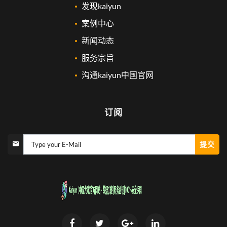
发现kaiyun
案例中心
新闻动态
服务宗旨
沟通kaiyun中国官网
订阅
提交
Type your E-Mail