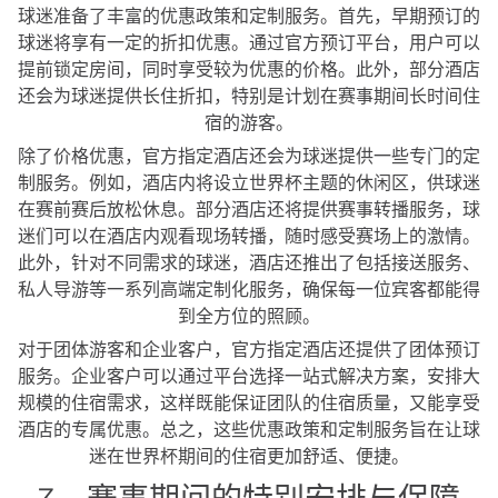
球迷准备了丰富的优惠政策和定制服务。首先，早期预订的
球迷将享有一定的折扣优惠。通过官方预订平台，用户可以
提前锁定房间，同时享受较为优惠的价格。此外，部分酒店
还会为球迷提供长住折扣，特别是计划在赛事期间长时间住
宿的游客。
除了价格优惠，官方指定酒店还会为球迷提供一些专门的定
制服务。例如，酒店内将设立世界杯主题的休闲区，供球迷
在赛前赛后放松休息。部分酒店还将提供赛事转播服务，球
迷们可以在酒店内观看现场转播，随时感受赛场上的激情。
此外，针对不同需求的球迷，酒店还推出了包括接送服务、
私人导游等一系列高端定制化服务，确保每一位宾客都能得
到全方位的照顾。
对于团体游客和企业客户，官方指定酒店还提供了团体预订
服务。企业客户可以通过平台选择一站式解决方案，安排大
规模的住宿需求，这样既能保证团队的住宿质量，又能享受
酒店的专属优惠。总之，这些优惠政策和定制服务旨在让球
迷在世界杯期间的住宿更加舒适、便捷。