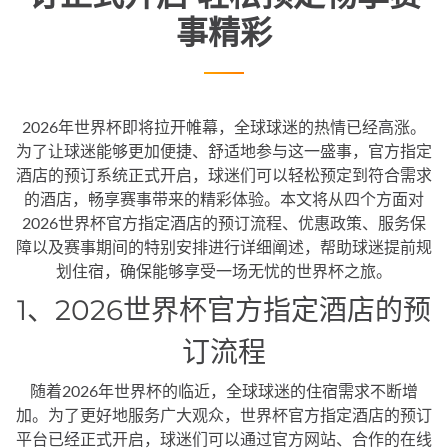
事精彩
2026年世界杯即将拉开帷幕，全球球迷的热情已经高涨。
为了让球迷能够更加便捷、舒适地参与这一盛事，官方指定
酒店的预订系统正式开启，球迷们可以轻松预定到符合需求
的酒店，畅享赛事带来的精彩体验。本文将从四个方面对
2026世界杯官方指定酒店的预订流程、优惠政策、服务保
障以及赛事期间的特别安排进行详细阐述，帮助球迷提前规
划住宿，确保能够享受一场无忧的世界杯之旅。
1、2026世界杯官方指定酒店的预
订流程
随着2026年世界杯的临近，全球球迷的住宿需求不断增
加。为了更好地服务广大观众，世界杯官方指定酒店的预订
平台已经正式开启，球迷们可以通过官方网站、合作的在线