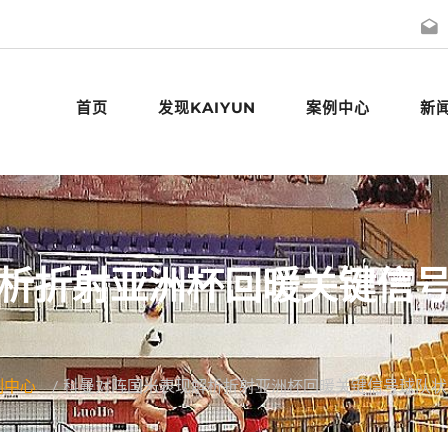
首页
发现KAIYUN
案例中心
新
析折射亚洲杯回暖关键信
例中心
科曼对阵国米表现解析折射亚洲杯回暖关键信号球队状