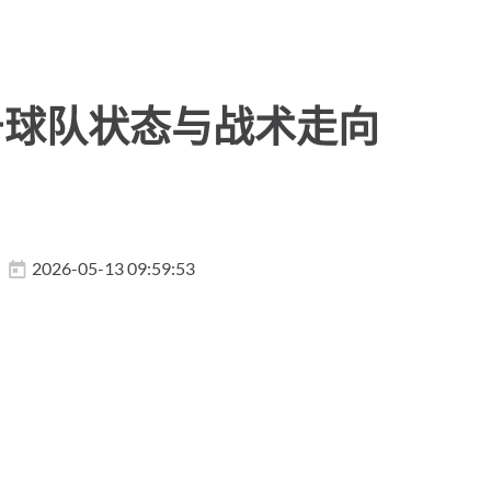
号球队状态与战术走向
2026-05-13 09:59:53