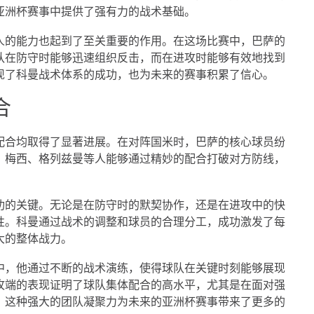
亚洲杯赛事中提供了强有力的战术基础。
人的能力也起到了至关重要的作用。在这场比赛中，巴萨的
队在防守时能够迅速组织反击，而在进攻时能够有效地找到
现了科曼战术体系的成功，也为未来的赛事积累了信心。
合
配合均取得了显著进展。在对阵国米时，巴萨的核心球员纷
，梅西、格列兹曼等人能够通过精妙的配合打破对方防线，
功的关键。无论是在防守时的默契协作，还是在进攻中的快
性。科曼通过战术的调整和球员的合理分工，成功激发了每
大的整体战力。
中，他通过不断的战术演练，使得球队在关键时刻能够展现
攻端的表现证明了球队集体配合的高水平，尤其是在面对强
。这种强大的团队凝聚力为未来的亚洲杯赛事带来了更多的