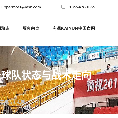
uppermost@msn.com
13594780065
闻动态
服务宗旨
沟通KAIYUN中国官网
号球队状态与战术走向
态与战术走向