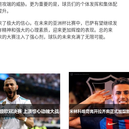
进攻端的威胁。更为重要的是，球员们的个体发挥和集体配
提升。
来了极大的信心。在未来的亚洲杯比赛中，巴萨有望继续发
作精神和强大的心理素质，迎来更加辉煌的表现。总的来
来的大赛注入了强心剂，球队的未来充满了无限可能。