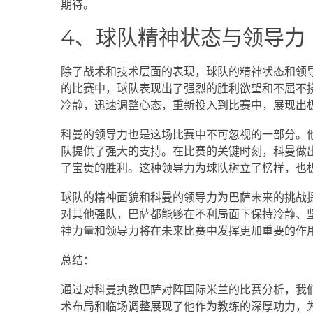
期待。
4、球队精神状态与领导力
除了战术和技术层面的表现，球队的精神状态和领
的比赛中，球队表现出了强烈的胜利欲望和不屈不
冷静，迅速调整心态，重新投入到比赛中，展现出
科曼的领导力也是这场比赛中不可忽视的一部分。
队提供了强大的支持。在比赛的关键时刻，科曼做
了宝贵的胜利。这种领导力为球队树立了榜样，也
球队的精神面貌和科曼的领导力为巴萨未来的挑战
对其他强队，巴萨都能够在不利局面下保持冷静、
神力量和领导力将在未来比赛中发挥更加重要的作
总结：
通过对科曼执教巴萨对阵国际米兰的比赛分析，我
术布局和临场调整展现了他作为教练的深厚功力，