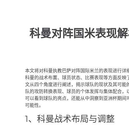
科曼对阵国米表现解
本文将对科曼执教巴萨对阵国际米兰的表现进行详
科曼的战术布置、球员状态、比赛表现等方面反映
文从四个角度进行阐述，揭示球队的现状及其可能
队的攻防转换表现、球员的个体发挥与集体配合，
可以看到球队的亮点，还能从中洞察到亚洲杯期间
可能性。
1、科曼战术布局与调整