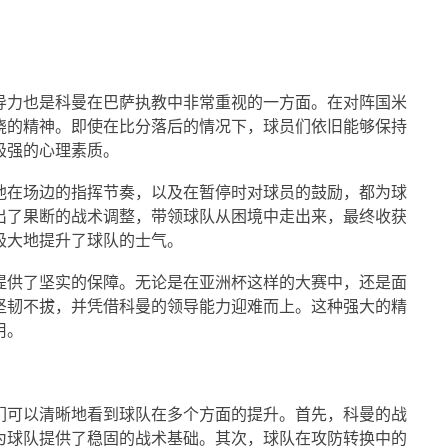
导力也是科曼在巴萨执教中非常重视的一方面。在对阵国米
挠的精神。即使在比分落后的情况下，球员们依旧能够保持
极强的心理素质。
他在场边的指挥节奏，以及在暂停时对球员的鼓励，都为球
出了果断的战术调整，带领球队从困境中走出来，最终收获
极大地提升了球队的士气。
提供了坚实的保障。无论是在亚洲杯这样的大赛中，还是面
坚韧不拔，并凭借科曼的领导能力迎难而上。这种强大的精
用。
们可以清晰地看到球队在多个方面的提升。首先，科曼的战
为球队提供了稳固的战术基础。其次，球队在攻防转换中的