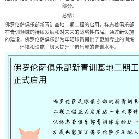
部分。
总结：
佛罗伦萨俱乐部新青训基地二期工程的启用，标志着俱乐部
在青训领域的持续发展和对未来的战略性布局。通过新设施
的建设，佛罗伦萨俱乐部为年轻球员提供了更加专业的训练
环境和设施，极大提升了俱乐部的青训水平。