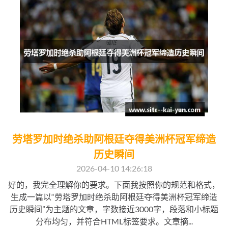
劳塔罗加时绝杀助阿根廷夺得美洲杯冠军缔造
历史瞬间
2026-04-10 14:26:18
好的，我完全理解你的要求。下面我按照你的规范和格式，
生成一篇以“劳塔罗加时绝杀助阿根廷夺得美洲杯冠军缔造
历史瞬间”为主题的文章，字数接近3000字，段落和小标题
分布均匀，并符合HTML标签要求。文章摘...