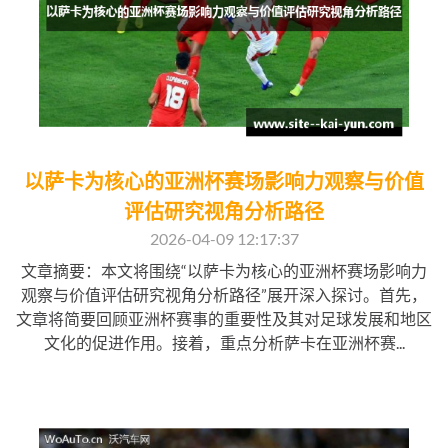
以萨卡为核心的亚洲杯赛场影响力观察与价值
评估研究视角分析路径
2026-04-09 12:17:37
文章摘要：本文将围绕“以萨卡为核心的亚洲杯赛场影响力
观察与价值评估研究视角分析路径”展开深入探讨。首先，
文章将简要回顾亚洲杯赛事的重要性及其对足球发展和地区
文化的促进作用。接着，重点分析萨卡在亚洲杯赛...