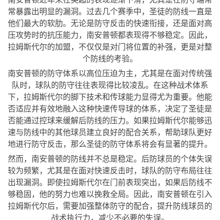
常暴露出明显的漏洞。过去几个赛季中，圣徒的防线一直是
他们最大的软肋。无论是防守反击的快速衔接，还是面对高
压攻势时的抗压能力，南安普顿都表现得不够稳定。因此，
拉姆斯代尔的加盟，不仅仅是对门将位置的补强，更是对整
个防线的考验。
南安普顿的防守体系以高位压迫为主，尤其是在面对传统强
队时，球队的防守往往表现得比较凌乱。在这种战术体系
下，拉姆斯代尔的脚下技术和传球能力显得尤为重要。他能
否适应并有效地融入这种快速传导球的体系，决定了圣徒是
否能通过控球来缓解后防线的压力。如果拉姆斯代尔能够迅
速与防线中的其他球员建立良好的配合关系，帮助球队更好
地进行防守反击，那么圣徒的防守体系将会有显著的提升。
然而，南安普顿的防线并不总是稳定。后防球员的个体失误
较为频繁，尤其是在面对快速反击时，球队的防守布局往往
出现漏洞。即使拉姆斯代尔在门前表现突出，如果后防线不
够稳固，他的努力也难以挽救全局。因此，南安普顿在引入
拉姆斯代尔后，需要加强整体防守的配合，提升防线球员的
战术执行力，减少不必要的失误。