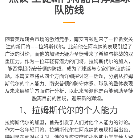
队防线
随着英超转会市场的激烈竞争，南安普顿迎来了一位备受关
注的新门将——拉姆斯代尔。此前他在阿森纳的表现引起了
广泛的讨论，而他的加盟无疑为圣徒带来了希望与挑战的双
重压力。作为一位年轻有潜力的门将，拉姆斯代尔的加入，
能否撑起南安普顿的防线，成为了球迷与专家们热议的话
题。本篇文章将从四个方面详细探讨这一话题，分别从拉姆
斯代尔的个人能力、南安普顿的防守体系、球队的整体表现
及未来展望等方面进行分析，以此来预测他是否能帮助圣徒
脱离目前的困境，迎来新的辉煌。
1、拉姆斯代尔的个人能力
拉姆斯代尔的加盟，首先引发了人们对他个人能力的讨论。
作为一名年轻门将，拉姆斯代尔在阿森纳的表现相当出色，
特别是在面对强队时，他的反应速度和扑救能力常常给人留