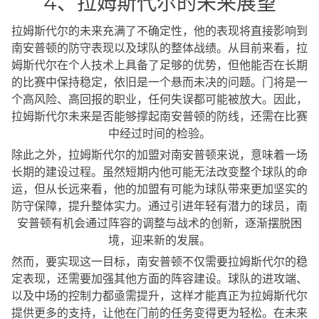
4、拉姆斯代尔的未来展望
拉姆斯代尔的未来充满了不确定性，他的表现将直接影响到
南安普顿的防守表现以及球队的整体战绩。从目前来看，拉
姆斯代尔在个人技术上具备了足够的优势，但他能否在长期
的比赛中保持稳定，依旧是一个悬而未决的问题。门将是一
个高风险、高回报的职业，任何失误都可能被放大。因此，
拉姆斯代尔未来是否能够撑起南安普顿的防线，还需在比赛
中经过时间的检验。
除此之外，拉姆斯代尔的加盟对南安普顿来说，意味着一场
长期的建设过程。虽然短期内他可能无法改变整个球队的命
运，但从长远来看，他的加盟有可能为球队带来更加坚实的
防守保障，提升整体实力。通过引进年轻有潜力的球员，南
安普顿有机会通过阵容的调整与战术的创新，逐渐摆脱困
境，迎来新的发展。
然而，要实现这一目标，南安普顿不仅需要拉姆斯代尔的稳
定表现，还需要加强其他方面的阵容建设。球队的进攻端、
以及中场的控制力都亟需提升，这样才能真正为拉姆斯代尔
提供更多的支持，让他在门前的任务变得更为轻松。在未来