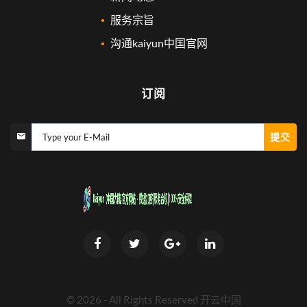
服务宗旨
沟通kaiyun中国官网
订阅
提交
Type your E-Mail
©
2026
- All Rights Reserved
开云中国