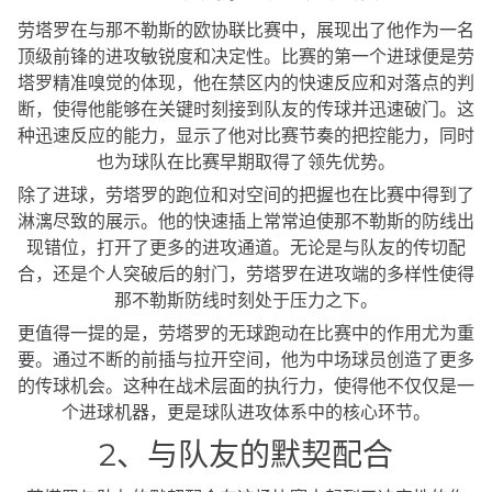
劳塔罗在与那不勒斯的欧协联比赛中，展现出了他作为一名
顶级前锋的进攻敏锐度和决定性。比赛的第一个进球便是劳
塔罗精准嗅觉的体现，他在禁区内的快速反应和对落点的判
断，使得他能够在关键时刻接到队友的传球并迅速破门。这
种迅速反应的能力，显示了他对比赛节奏的把控能力，同时
也为球队在比赛早期取得了领先优势。
除了进球，劳塔罗的跑位和对空间的把握也在比赛中得到了
淋漓尽致的展示。他的快速插上常常迫使那不勒斯的防线出
现错位，打开了更多的进攻通道。无论是与队友的传切配
合，还是个人突破后的射门，劳塔罗在进攻端的多样性使得
那不勒斯防线时刻处于压力之下。
更值得一提的是，劳塔罗的无球跑动在比赛中的作用尤为重
要。通过不断的前插与拉开空间，他为中场球员创造了更多
的传球机会。这种在战术层面的执行力，使得他不仅仅是一
个进球机器，更是球队进攻体系中的核心环节。
2、与队友的默契配合