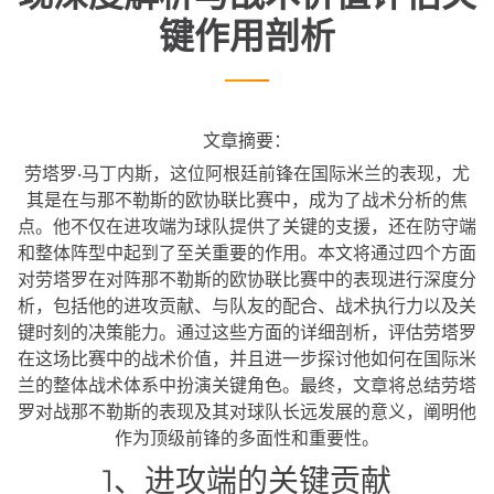
键作用剖析
文章摘要：
劳塔罗·马丁内斯，这位阿根廷前锋在国际米兰的表现，尤
其是在与那不勒斯的欧协联比赛中，成为了战术分析的焦
点。他不仅在进攻端为球队提供了关键的支援，还在防守端
和整体阵型中起到了至关重要的作用。本文将通过四个方面
对劳塔罗在对阵那不勒斯的欧协联比赛中的表现进行深度分
析，包括他的进攻贡献、与队友的配合、战术执行力以及关
键时刻的决策能力。通过这些方面的详细剖析，评估劳塔罗
在这场比赛中的战术价值，并且进一步探讨他如何在国际米
兰的整体战术体系中扮演关键角色。最终，文章将总结劳塔
罗对战那不勒斯的表现及其对球队长远发展的意义，阐明他
作为顶级前锋的多面性和重要性。
1、进攻端的关键贡献