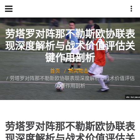
劳塔罗对阵那不勒斯欧协联表
现深度解析与战术价值评估关
键作用剖析
首页
新闻动态
劳塔罗对阵那不勒斯欧协联表现深度解析与战术价值评估
关键作用剖析
劳塔罗对阵那不勒斯欧协联表
现深度解析与战术价值评估关