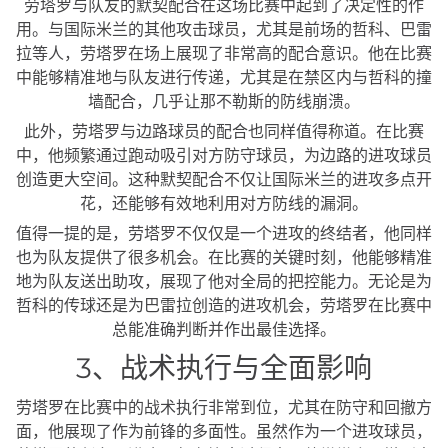
劳塔罗与队友的默契配合在这场比赛中起到了决定性的作
用。与国际米兰的其他攻击球员，尤其是前场的哲科、巴雷
拉等人，劳塔罗在场上展现了非常高的配合意识。他在比赛
中能够精准地与队友进行传递，尤其是在禁区内与哲科的撞
墙配合，几乎让那不勒斯的防线崩溃。
此外，劳塔罗与边路球员的配合也同样值得称道。在比赛
中，他频繁通过跑动吸引对方防守球员，为边路的进攻球员
创造更大空间。这种默契配合不仅让国际米兰的进攻多点开
花，还能够有效地利用对方防线的漏洞。
值得一提的是，劳塔罗不仅仅是一个进攻的终结者，他同样
也为队友提供了很多机会。在比赛的关键时刻，他能够精准
地为队友送出助攻，展现了他对全局的把控能力。无论是为
哲科的传球还是为巴雷拉创造的进攻机会，劳塔罗在比赛中
总能准确判断并作出最佳选择。
3、战术执行与全面影响
劳塔罗在比赛中的战术执行非常到位，尤其在防守和回撤方
面，他展现了作为前锋的多面性。虽然作为一个进攻球员，