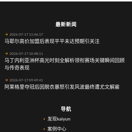
最新新闻
2026-07-17 11:46:17
马耶尔高价加盟后表现平平未达预期引关注
2026-07-17 10:48:11
马丁内利亚洲杯高光时刻全解析领衔赛场关键瞬间回顾
与传奇表现
2026-07-17 09:49:41
阿莱格里夺冠后因脱衣暴怒引发风波最终遭尤文解雇
导航
发现kaiyun
案例中心