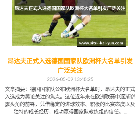
昂达夫正式入选德国国家队欧洲杯大名单引发
广泛关注
2026-05-09 13:48:25
文章摘要：德国国家队公布欧洲杯大名单时，昂达夫的正式
入选成为舆论关注的焦点。这位近年来在欧洲联赛中逐渐崭
露头角的前锋，凭借稳定的进球效率、积极的比赛态度以及
独特的成长经历，成功赢得国家队教练组的信任。...