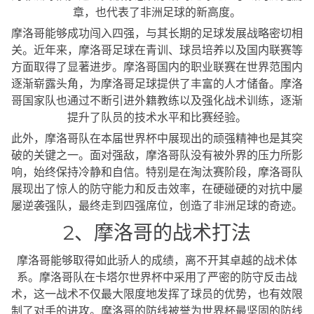
章，也代表了非洲足球的新高度。
摩洛哥能够成功闯入四强，与其长期的足球发展战略密切相
关。近年来，摩洛哥足球在青训、球员培养以及国内联赛等
方面取得了显著进步。摩洛哥国内的职业联赛在世界范围内
逐渐崭露头角，为摩洛哥足球提供了丰富的人才储备。摩洛
哥国家队也通过不断引进外籍教练以及强化战术训练，逐渐
提升了队员的技术水平和比赛经验。
此外，摩洛哥队在本届世界杯中展现出的顽强精神也是其突
破的关键之一。面对强敌，摩洛哥队没有被外界的压力所影
响，始终保持冷静和自信。特别是在淘汰赛阶段，摩洛哥队
展现出了惊人的防守能力和反击效率，在硬碰硬的对抗中屡
屡逆袭强队，最终走到四强席位，创造了非洲足球的奇迹。
2、摩洛哥的战术打法
摩洛哥能够取得如此骄人的成绩，离不开其卓越的战术体
系。摩洛哥队在卡塔尔世界杯中采用了严密的防守反击战
术，这一战术不仅最大限度地发挥了球员的优势，也有效限
制了对手的进攻。摩洛哥的防线被誉为世界杯最坚固的防线