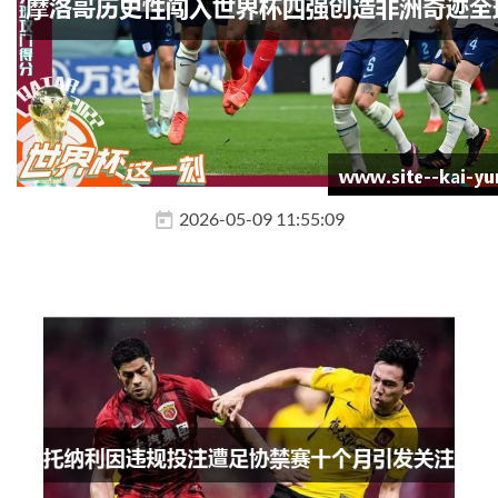
2026-05-09 11:55:09