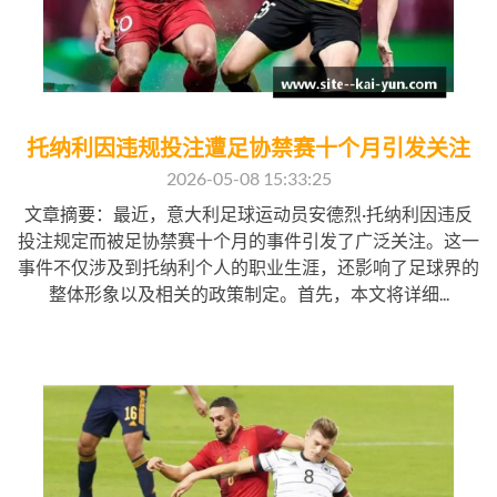
托纳利因违规投注遭足协禁赛十个月引发关注
2026-05-08 15:33:25
文章摘要：最近，意大利足球运动员安德烈·托纳利因违反
投注规定而被足协禁赛十个月的事件引发了广泛关注。这一
事件不仅涉及到托纳利个人的职业生涯，还影响了足球界的
整体形象以及相关的政策制定。首先，本文将详细...