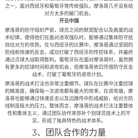
之一，面对西班牙和葡萄牙等传统强队，摩洛哥几乎没有给
对方太多的破门机会。
开云中国
摩洛哥的防守组织严密，球员之间的默契配合以及高度的战
术纪律，使得他们在面对进攻强队时，能够通过集体防守抵
挡住对方的攻势。在与西班牙的比赛中，摩洛哥通过坚固的
防线和快速的反击，成功打破了西班牙的传控体系，并最终
通过点球大战取得胜利。葡萄牙队在面对摩洛哥时，虽然拥
有更多的控球时间和进攻机会，但摩洛哥依旧凭借防守反击
战术，打破了葡萄牙的进攻计划。
摩洛哥的战术打法也非常注重细节。球队在比赛中注重控球
的精准度，确保每一次进攻都有最大的效率。在进攻端，摩
洛哥也能够通过快速反击以及边路传中形成威胁，给对方防
线制造极大的压力。整体而言，摩洛哥的战术打法注重整体
性和集体主义，通过团队协作来弥补个别球员技术上的不
足，形成了独具特色的战术体系。
3、团队合作的力量